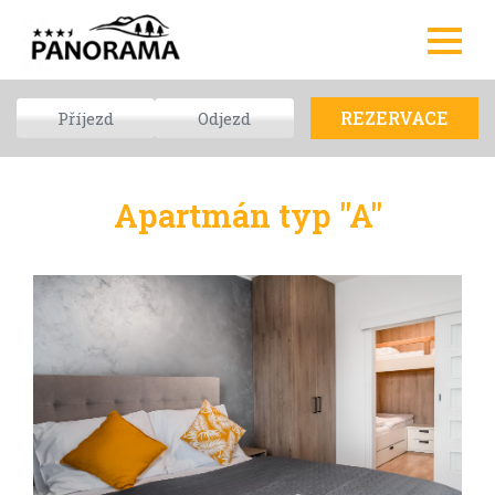
REZERVACE
Apartmán typ "A"